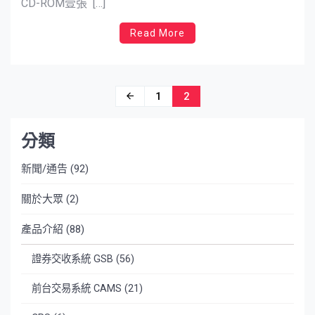
CD-ROM壹張 […]
Read More
文
1
2
章
分類
導
覽
新聞/通告
(92)
關於大眾
(2)
產品介紹
(88)
證券交收系統 GSB
(56)
前台交易系統 CAMS
(21)