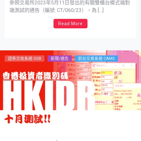
參照交易所2023年5月11日發出的有關雙櫃台模式端對
端測試的通告（編號: CT/060/23），為 […]
Read More
證券交收系統 GSB
新聞/通告
前台交易系統 CAMS