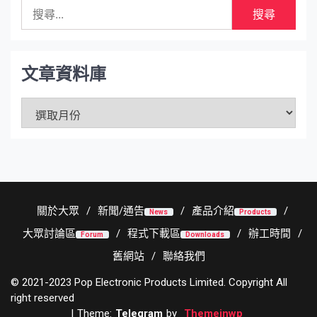
搜
尋
關
鍵
字:
文章資料庫
文
章
資
料
庫
關於大眾
新聞/通告
產品介紹
News
Products
大眾討論區
程式下載區
辦工時間
Forum
Downloads
舊網站
聯絡我們
© 2021-2023 Pop Electronic Products Limited. Copyright All
right reserved
|
Theme:
Telegram
by
Themeinwp