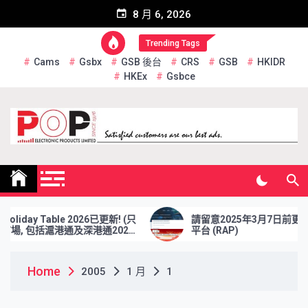
Skip
8 月 6, 2026
to
content
Trending Tags
Cams
Gsbx
GSB 後台
CRS
GSB
HKIDR
HKEx
Gsbce
Pop Electronic Products
Limited
liday Table 2026已更新! (只
請留意2025年3月7日前更新 
場, 包括滬港通及深港通2026
平台 (RAP)
Home
2005
1 月
1