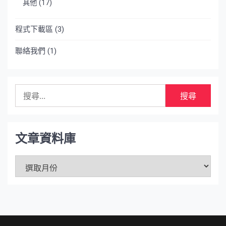
其他
(17)
程式下載區
(3)
聯絡我們
(1)
搜
尋
關
鍵
字:
文章資料庫
文
章
資
料
庫