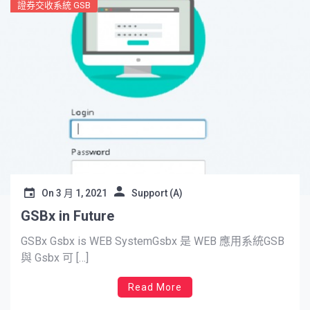
證券交收系統 GSB
On
3 月 1, 2021
Support (A)
GSBx in Future
GSBx Gsbx is WEB SystemGsbx 是 WEB 應用系統GSB
與 Gsbx 可 […]
Read More