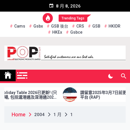
Skip
8 月 8, 2026
to
content
Trending Tags
Cams
Gsbx
GSB 後台
CRS
GSB
HKIDR
HKEx
Gsbce
Pop Electronic Products
Limited
iday Table 2026已更新! (只
請留意2025年3月7日前更新 
場, 包括滬港通及深港通2026
平台 (RAP)
Home
2004
1 月
1