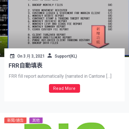
On
3 月 3, 2021
Support(KL)
FRR自動填表
FRR fill report automatically (narrated in Cantone […]
Read More
新聞/通告
其他