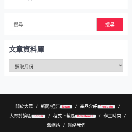
搜
尋
關
鍵
字:
文章資料庫
文
章
資
料
庫
關於大眾
新聞/通告
產品介紹
News
Products
大眾討論區
程式下載區
辦工時間
Forum
Downloads
舊網站
聯絡我們