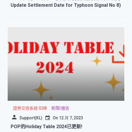
Update Settlement Date for Typhoon Signal No 8)
證券交收系統 GSB
新聞/通告
Support(KL)
On
12 月 7, 2023
POP的Holiday Table 2024已更新!