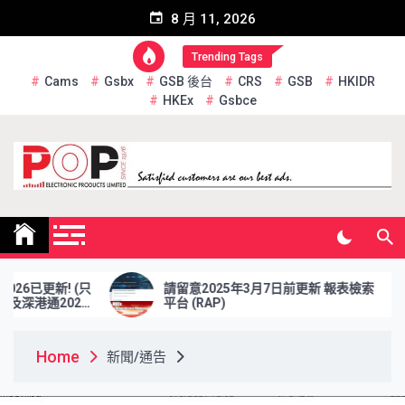
Skip
8 月 11, 2026
to
content
Trending Tags
Cams
Gsbx
GSB 後台
CRS
GSB
HKIDR
HKEx
Gsbce
Pop Electronic Products
Limited
(只
請留意2025年3月7日前更新 報表檢索
於20
6
平台 (RAP)
資格證
Home
新聞/通告