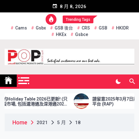
Skip
8 月 8, 2026
to
content
Trending Tags
Cams
Gsbx
GSB 後台
CRS
GSB
HKIDR
HKEx
Gsbce
Pop Electronic Products
Limited
Holiday Table 2026已更新! (只
請留意2025年3月7日前更
市場, 包括滬港通及深港通2026
平台 (RAP)
)
Home
2021
5 月
18