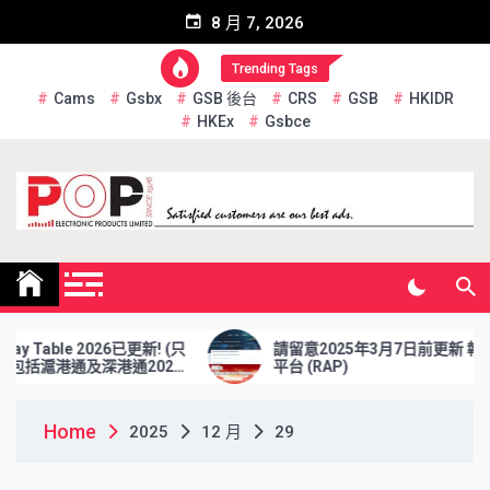
Skip
8 月 7, 2026
to
content
Trending Tags
Cams
Gsbx
GSB 後台
CRS
GSB
HKIDR
HKEx
Gsbce
Pop Electronic Products
Limited
y Table 2026已更新! (只
請留意2025年3月7日前更新 報表
包括滬港通及深港通2026
平台 (RAP)
Home
2025
12 月
29