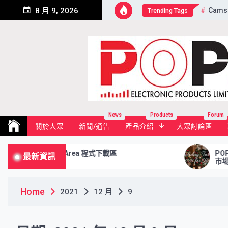
Skip
Cams
8 月 9, 2026
Trending Tags
to
content
Pop Electronic Products Li
News
Products
Forum
關於大眾
新聞/通告
產品介紹
大眾討論區
Download Area 程式下載區
POP的Ho
最新資訊
市場, 包
Home
2021
12 月
9