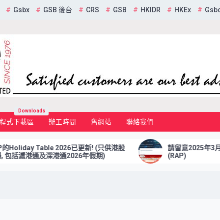
Gsbx
GSB 後台
CRS
GSB
HKIDR
HKEx
Gsb
mited
Downloads
程式下載區
辦工時間
舊網站
聯絡我們
liday Table 2026已更新! (只供港股
請留意2025年3月7
括滬港通及深港通2026年假期)
(RAP)