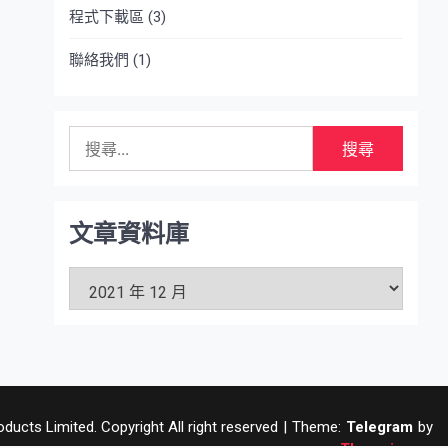
程式下載區
(3)
聯絡我們
(1)
搜
尋
關
鍵
字:
文章資料庫
文
章
資
料
庫
ucts Limited. Copyright All right reserved
|
Theme:
Telegram
by