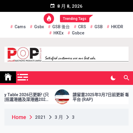
Skip
8 月 8, 2026
to
content
Trending Tags
Cams
Gsbx
GSB 後台
CRS
GSB
HKIDR
HKEx
Gsbce
Pop Electronic Products
Limited
Table 2026已更新! (只
請留意2025年3月7日前更新 報表檢索
括滬港通及深港通2026
平台 (RAP)
Home
2021
3 月
3