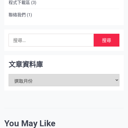
程式下載區
(3)
聯絡我們
(1)
搜
尋
關
鍵
字:
文章資料庫
文
章
資
料
庫
You May Like