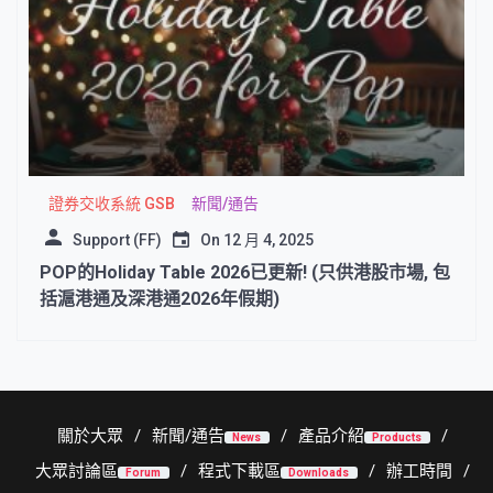
證券交收系統 GSB
新聞/通告
Support (FF)
On
12 月 4, 2025
POP的Holiday Table 2026已更新! (只供港股市場, 包
括滬港通及深港通2026年假期)
關於大眾
新聞/通告
產品介紹
News
Products
大眾討論區
程式下載區
辦工時間
Forum
Downloads