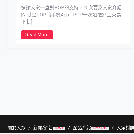
多謝大家一直對POP的支持，今次要為大家介紹
的 就是POP的手機App ! POP一次過把網上交易
平 […]
Read More
關於大眾
新聞/通告
產品介紹
大眾討
News
Products