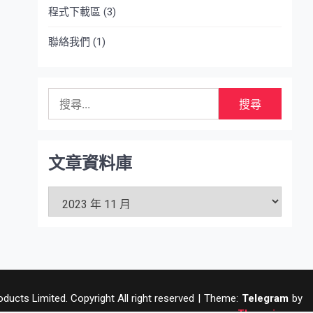
程式下載區
(3)
聯絡我們
(1)
搜
尋
關
鍵
字:
文章資料庫
文
章
資
料
庫
ucts Limited. Copyright All right reserved
|
Theme:
Telegram
by