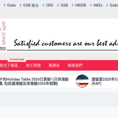
Gsbx
GSB 後台
CRS
GSB
HKIDR
HKEx
Gsb
mited
Downloads
程式下載區
辦工時間
舊網站
聯絡我們
liday Table 2026已更新! (只供港股
請留意2025年3月7
包括滬港通及深港通2026年假期)
(RAP)