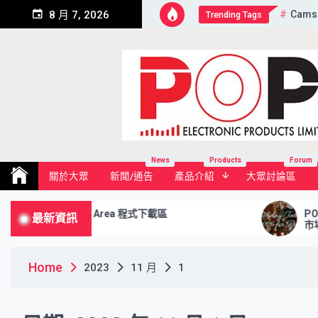
Skip
Cams
8 月 7, 2026
Trending Tags
to
content
Pop Electronic Products Li
News
Products
Forum
關於大眾
新聞/通告
產品介紹
大眾討論區
Download Area 程式下載區
POP的Ho
最新資訊
市場, 
Home
2023
11 月
1