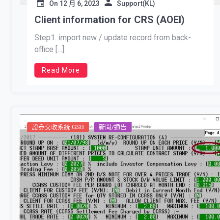
On
12 月 6, 2023
Support(KL)
Client information for CRS (AOEI)
Step1. import new / update record from back-
office […]
Read More
證券交收系統 GSB
新聞/通告