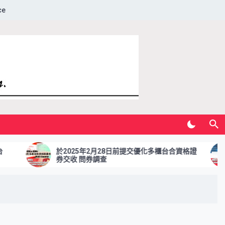
ce
於2025年2月28日前提交優化多櫃台合資格證
於2024年
券交收 問券調查
更新的調查