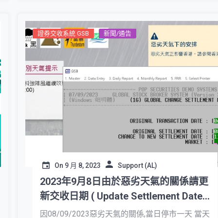
證券交收系統 GSB
新聞/通告
On
9 月 8, 2023
Support (AL)
2023年9月8日由於惡劣天氣的關係請更
新交收日期 ( Update Settlement Date
due to Severe Weather)
因08/09/2023惡劣天氣的關係,當日停市一天 當天