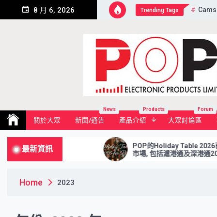
Skip
Cams
8 月 6, 2026
Trending Tags
to
content
Pop Electronic Products Li
News
Products
Forum
關於大眾
新聞/通告
產品介紹
大眾討論區
POP的Holiday Table 2026已更新! (只供港
最新資訊
市場, 包括滬港通及深港通2026年假期)
Home
2023