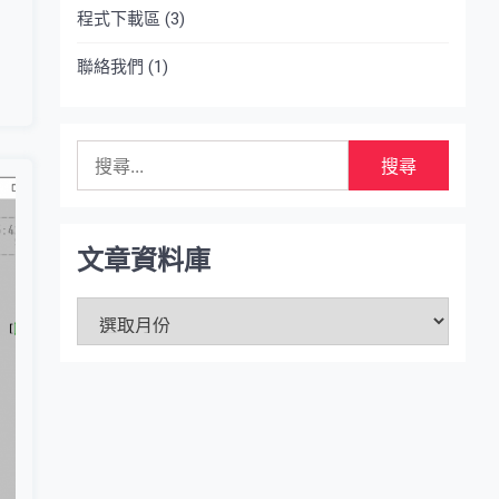
程式下載區
(3)
聯絡我們
(1)
搜
尋
關
鍵
字:
文章資料庫
文
章
資
料
庫