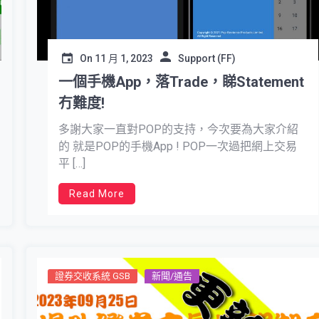
On
11 月 1, 2023
Support (FF)
一個手機App，落Trade，睇Statement
冇難度!
多謝大家一直對POP的支持，今次要為大家介紹
的 就是POP的手機App ! POP一次過把網上交易
平 […]
Read More
證券交收系統 GSB
新聞/通告