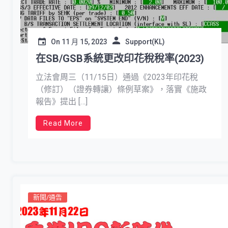
On
11 月 15, 2023
Support(KL)
在SB/GSB系統更改印花稅稅率(2023)
立法會周三（11/15日）通過《2023年印花稅
（修訂）（證券轉讓）條例草案》，落實《施政
報告》提出 […]
Read More
新聞/通告