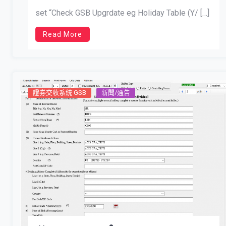
set “Check GSB Upgrdate eg Holiday Table (Y/ […]
Read More
證券交收系統 GSB
新聞/通告