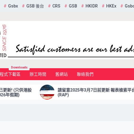
Gsbx
GSB 後台
CRS
GSB
HKIDR
HKEx
Gsb
mited
Downloads
程式下載區
辦工時間
舊網站
聯絡我們
股
請留意2025年3月7日前更新 報表檢索平台
(RAP)