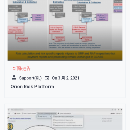
新聞/通告
Support(KL)
On
3 月 2, 2021
Orion Risk Platform