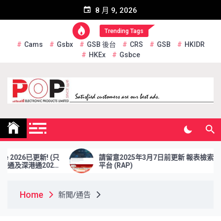
Skip
8 月 9, 2026
to
content
Trending Tags
Cams
Gsbx
GSB 後台
CRS
GSB
HKIDR
HKEx
Gsbce
Pop Electronic Products
Limited
更新! (只
請留意2025年3月7日前更新 報表檢索
2026
平台 (RAP)
Home
新聞/通告