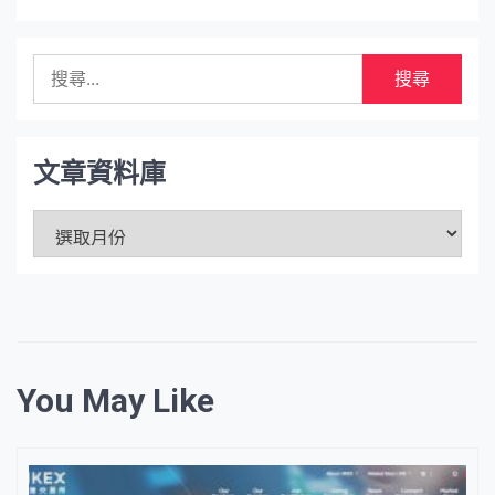
搜
尋
關
鍵
字:
文章資料庫
文
章
資
料
庫
You May Like