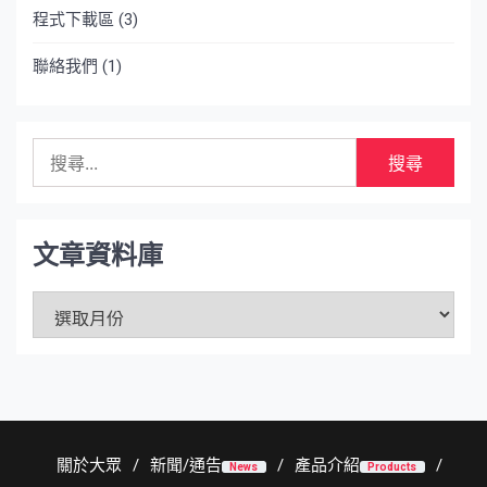
程式下載區
(3)
聯絡我們
(1)
搜
尋
關
鍵
字:
文章資料庫
文
章
資
料
庫
關於大眾
新聞/通告
產品介紹
News
Products