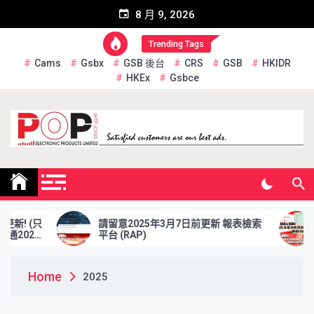
Skip
8 月 9, 2026
to
content
Trending Tags
Cams
Gsbx
GSB 後台
CRS
GSB
HKIDR
HKEx
Gsbce
Pop Electronic Products
Limited
只
請留意2025年3月7日前更新 報表檢索
於20
6
平台 (RAP)
資格證
Home
2025