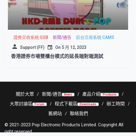
證券交收系統 GSB
新聞/通告
前台交易系統 CAMS
Support (FF)
On
5 月 12, 2023
香港證券市場雙櫃台模式的延長端對端測試
關於大眾
新聞/通告
產品介紹
News
Products
大眾討論區
程式下載區
辦工時間
Forum
Downloads
舊網站
聯絡我們
© 2021-2023 Pop Electronic Products Limited. Copyright All
right reserved