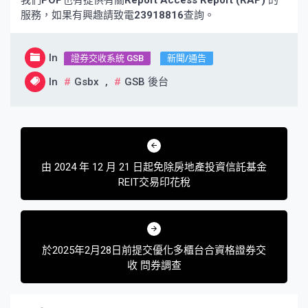
我們
POP
也有提供有關
Report Access Report (RAP)
的
服務，如果有興趣請致電
23918816
查詢。
In
證券交收系統 GSB
新聞/通告
In
Gsbx
,
GSB 後台
文
章
由 2024 年 12 月 21 日起免除房地產投資信託基金
導
REIT交易印花稅
覽
於2025年2月28日前提交優化多櫃台合資格證券交
收 問券調查