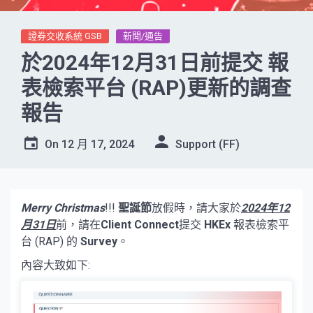
證券交收系統 GSB
新聞/通告
於2024年12月31日前提交 報
表檢索平台 (RAP)更新的調查
報告
On
12 月 17, 2024
Support (FF)
Merry Christmas
!!!
聖誕節
放假時，請大家於
2024年12
月31日
前，請在
Client Connect
提交
HKEx
報表檢索平
台 (RAP) 的
Survey
。
內容大致如下: