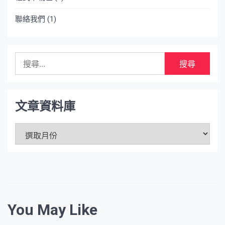
聯絡我們
(1)
搜
尋
關
鍵
字:
文章資料庫
文
章
資
料
庫
You May Like