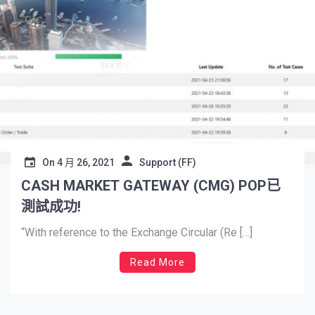
On
4 月 26, 2021
Support (FF)
CASH MARKET GATEWAY (CMG) POP已
測試成功!
“With reference to the Exchange Circular (Re […]
Read More