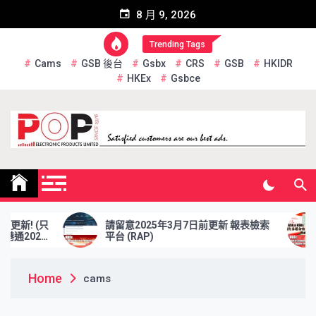
Skip
8 月 9, 2026
to
content
Trending Tags
Cams
GSB 後台
Gsbx
CRS
GSB
HKIDR
HKEx
Gsbce
Pop Electronic Products
Limited
請留意2025年3月7日前更新 報表檢索
於2025
平台 (RAP)
資格證券交
Home
cams