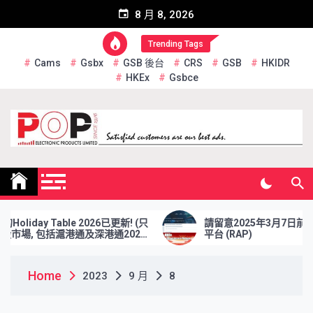
Skip
8 月 8, 2026
to
content
Trending Tags
Cams
Gsbx
GSB 後台
CRS
GSB
HKIDR
HKEx
Gsbce
Pop Electronic Products
Limited
oliday Table 2026已更新! (只
請留意2025年3月7日前更
市場, 包括滬港通及深港通2026
平台 (RAP)
)
Home
2023
9 月
8