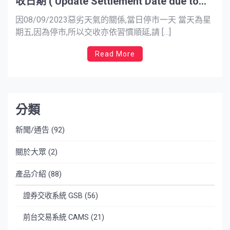
收日期 ( Update Settlement Date due to
Severe Weather)
因08/09/2023惡劣天氣的關係,當日停市一天 當天為星
期五,因為停市,所以交收亦依習慣順延,請 […]
Read More
分類
新聞/通告
(92)
關於大眾
(2)
產品介紹
(88)
證券交收系統 GSB
(56)
前台交易系統 CAMS
(21)