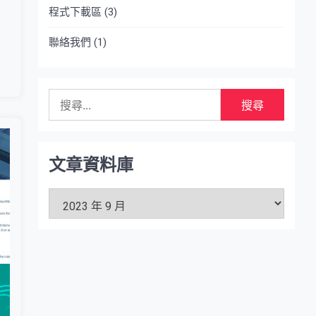
程式下載區
(3)
聯絡我們
(1)
搜
尋
關
鍵
字:
文章資料庫
文
章
資
料
庫