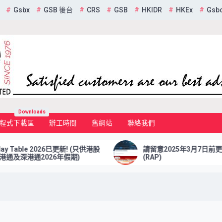
Gsbx
GSB 後台
CRS
GSB
HKIDR
HKEx
Gsb
mited
Downloads
程式下載區
辦工時間
舊網站
聯絡我們
le 2026已更新! (只供港股
請留意2025年3月7日前更新 報表
港通2026年假期)
(RAP)