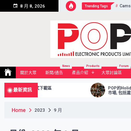
Skip
Cams
8 月 8, 2026
Trending Tags
to
content
Pop Electronic Products Li
News
Products
Forum
關於大眾
新聞/通告
產品介紹
大眾討論區
ad Area 程式下載區
POP的Holiday Tab
最新資訊
市場, 包括滬港通及深
Home
2023
9 月