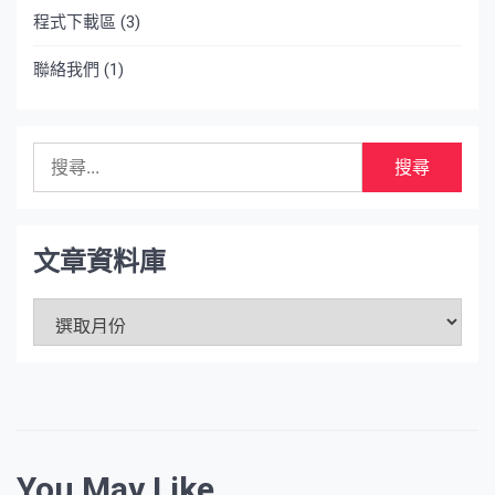
程式下載區
(3)
聯絡我們
(1)
搜
尋
關
鍵
字:
文章資料庫
文
章
資
料
庫
You May Like