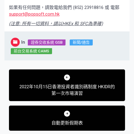
如果有任何問題，請致電給我們 (852) 23918816 或 電郵
support@popsoft.com.hk
(注意: 所有一切資料，請以HKEx 和 SFC為準確)
In
證券交收系統 GSB
新聞/通告
前台交易系統 CAMS
文
章
2022年10月15日香港投資者識別碼制度 HKIDR的
導
第一次市場演習
覽
自動更新假期表