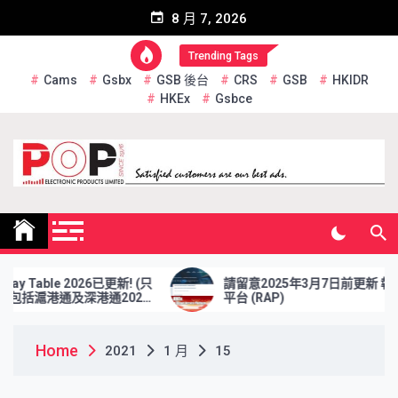
Skip
8 月 7, 2026
to
content
Trending Tags
Cams
Gsbx
GSB 後台
CRS
GSB
HKIDR
HKEx
Gsbce
Pop Electronic Products
Limited
ay Table 2026已更新! (只
請留意2025年3月7日前更新 報表
 包括滬港通及深港通2026
平台 (RAP)
Home
2021
1 月
15