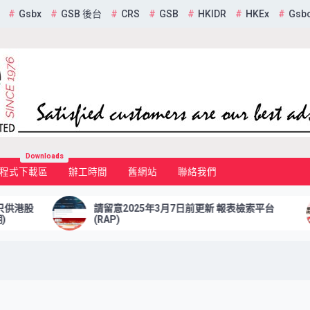
Gsbx
GSB 後台
CRS
GSB
HKIDR
HKEx
Gsb
mited
Downloads
程式下載區
辦工時間
舊網站
聯絡我們
請留意2025年3月7日前更新 報表檢索平台
於2025
(RAP)
券交收 問