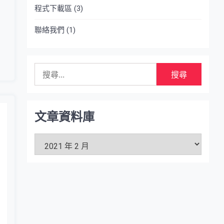
程式下載區
(3)
聯絡我們
(1)
搜
尋
關
鍵
字:
文章資料庫
文
章
資
料
庫