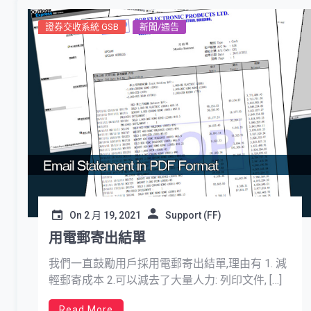
證券交收系統 GSB
新聞/通告
On
2 月 19, 2021
Support (FF)
用電郵寄出結單
我們一直鼓勵用戶採用電郵寄出結單,理由有 1. 減
輕郵寄成本 2.可以減去了大量人力: 列印文件, […]
Read More