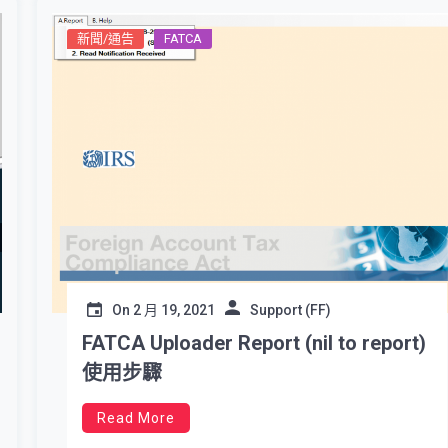
新聞/通告
FATCA
On
2 月 19, 2021
Support (FF)
FATCA Uploader Report (nil to report)
使用步驟
Read More