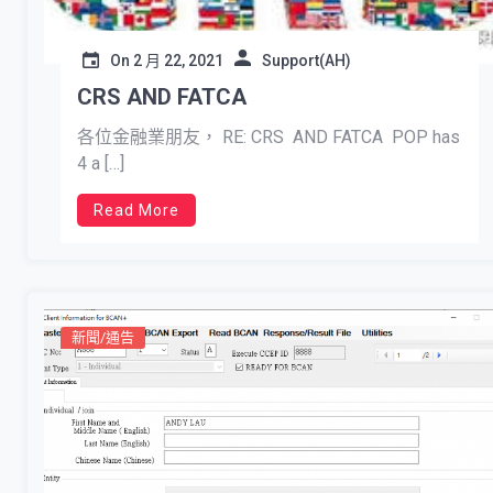
On
2 月 22, 2021
Support(AH)
CRS AND FATCA
各位金融業朋友， RE: CRS AND FATCA POP has
4 a […]
Read More
新聞/通告