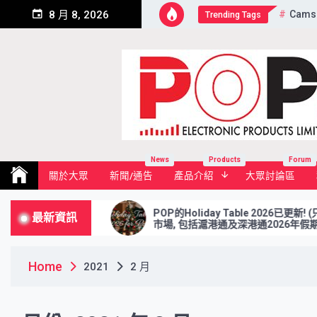
Skip
Cams
8 月 8, 2026
Trending Tags
to
content
Pop Electronic Products Li
News
Products
Forum
關於大眾
新聞/通告
產品介紹
大眾討論區
POP的Holiday Table 2026已更新! (只供港股
最新資訊
市場, 包括滬港通及深港通2026年假期)
Home
2021
2 月