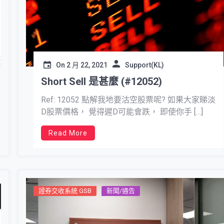
On
2 月 22, 2021
Support(KL)
Short Sell 是甚麼 (#12052)
Ref: 12052 點解我地要沽空股票呢? 如果大家睇淡
D股票價格， 覺得遲D可能會跌， 即使你手 […]
Read More
證券交收系統 GSB
新聞/通告