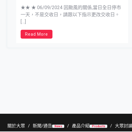
★★ ★ 06/09/2024 因颱風的關係,當日全日停市
一天，不是交收日，請跟以下指示更改交收日。
[…]
Read More
關於大眾
新聞/通告
產品介紹
大眾討
News
Products