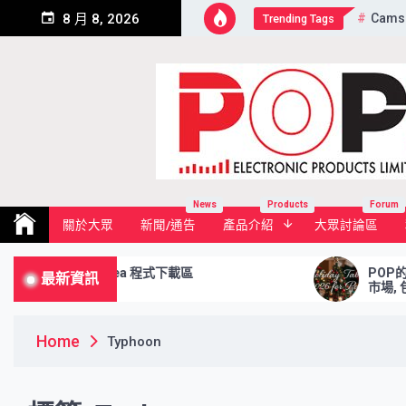
Skip
Cams
8 月 8, 2026
Trending Tags
to
content
Pop Electronic Products Li
News
Products
Forum
關於大眾
新聞/通告
產品介紹
大眾討論區
Download Area 程式下載區
POP的Holid
最新資訊
市場, 包括滬
Home
Typhoon