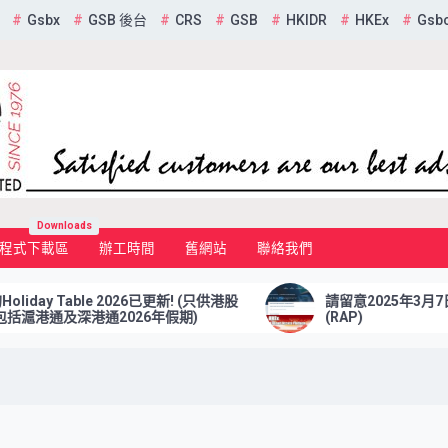
Gsbx
GSB 後台
CRS
GSB
HKIDR
HKEx
Gsb
mited
Downloads
程式下載區
辦工時間
舊網站
聯絡我們
ay Table 2026已更新! (只供港股
請留意2025年3月7日前更
港通及深港通2026年假期)
(RAP)