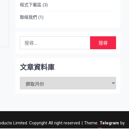
程式下載區
(3)
聯絡我們
(1)
搜
尋
關
鍵
字:
文章資料庫
文
章
資
料
庫
ucts Limited. Copyright All right reserved
|
Theme:
Telegram
by