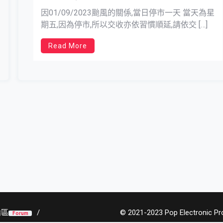
to Typhoon Signal No 8 hoisted)
因01/09/2023颱風的關係,當日停市一天 當天為星
期五,因為停市,所以交收亦依習慣順延,請依交 […]
Read More
論區
© 2021-2023 Pop Electronic Prod
Forum