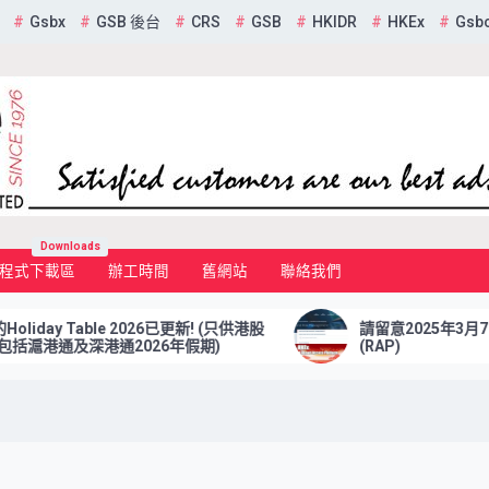
Gsbx
GSB 後台
CRS
GSB
HKIDR
HKEx
Gsb
mited
Downloads
程式下載區
辦工時間
舊網站
聯絡我們
iday Table 2026已更新! (只供港股
請留意2025年3月7日
括滬港通及深港通2026年假期)
(RAP)