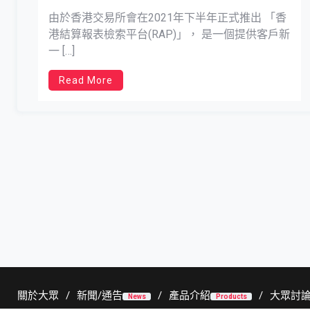
由於香港交易所會在2021年下半年正式推出 「香
港結算報表檢索平台(RAP)」， 是一個提供客戶新
一 […]
Read More
關於大眾
新聞/通告
產品介紹
大眾討
News
Products