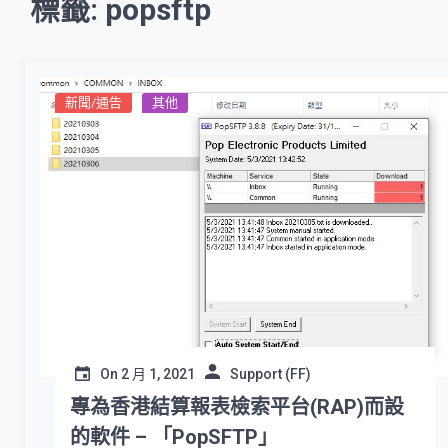
標籤: popsftp
新聞/通告
其他
On
2 月 1, 2021
Support (FF)
專為香港結算報表檢索平台(RAP)而設
的軟件 – 「PopSFTP」