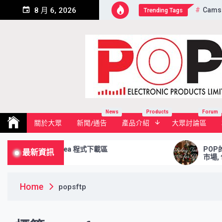
Skip
Cams
8 月 6, 2026
Trending Tags
to
content
Pop Electronic Products Li
News
Products
Forum
關於大眾
新聞/通告
產品介紹
大眾討論區
Download Area 程式下載區
POP的Hol
最新資訊
市場, 包
Home
popsftp