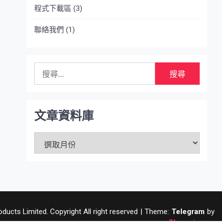
程式下載區
(3)
聯絡我們
(1)
搜
尋
關
鍵
字:
文章資料庫
文
章
資
料
庫
ucts Limited. Copyright All right reserved
|
Theme:
Telegram
by