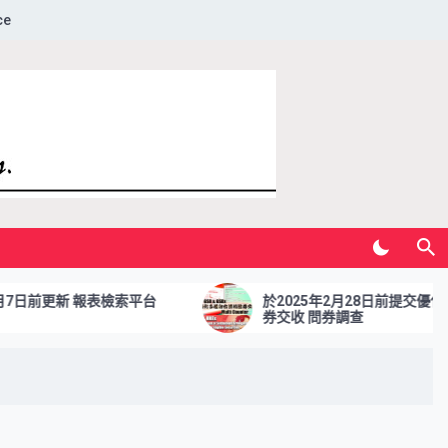
ce
前更新 報表檢索平台
於2025年2月28日前提交優化多櫃
券交收 問券調查