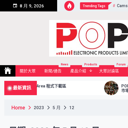
Skip
Cams
8 月 9, 2026
Trending Tags
to
content
Pop Electronic Products Li
News
Products
Forum
關於大眾
新聞/通告
產品介紹
大眾討論區
Download Area 程式下載區
POP的Hol
最新資訊
市場, 包
Home
2023
5 月
12