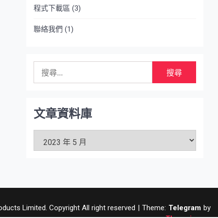
程式下載區
(3)
聯絡我們
(1)
搜
尋
關
鍵
字:
文章資料庫
文
章
資
料
庫
ucts Limited. Copyright All right reserved
|
Theme:
Telegram
by