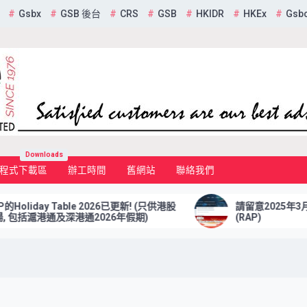
Gsbx
GSB 後台
CRS
GSB
HKIDR
HKEx
Gsb
mited
Downloads
程式下載區
辦工時間
舊網站
聯絡我們
iday Table 2026已更新! (只供港股
請留意2025年3月7日
括滬港通及深港通2026年假期)
(RAP)