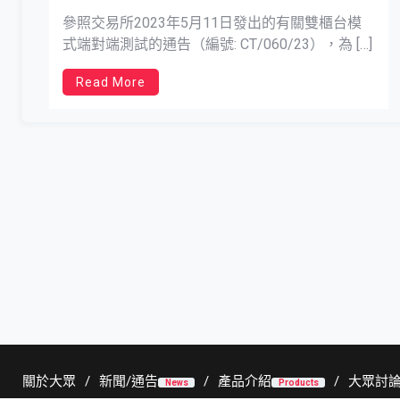
參照交易所2023年5月11日發出的有關雙櫃台模
式端對端測試的通告（編號: CT/060/23），為 […]
Read More
關於大眾
新聞/通告
產品介紹
大眾討
News
Products