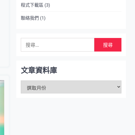
程式下載區
(3)
聯絡我們
(1)
搜
尋
關
鍵
字:
文章資料庫
文
章
資
料
庫