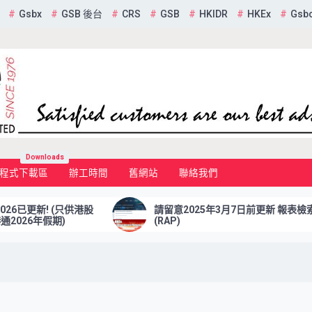
Gsbx
GSB 後台
CRS
GSB
HKIDR
HKEx
Gsb
mited
Downloads
程式下載區
辦工時間
舊網站
聯絡我們
請留意2025年3月7日前更新 報表檢索平台
(RAP)