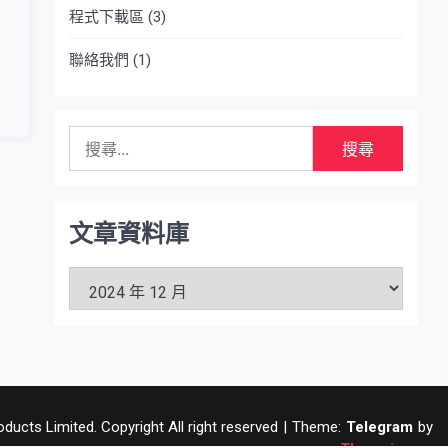
程式下載區
(3)
聯絡我們
(1)
搜
尋
關
鍵
字:
文章資料庫
文
章
資
料
庫
ucts Limited. Copyright All right reserved
|
Theme:
Telegram
by