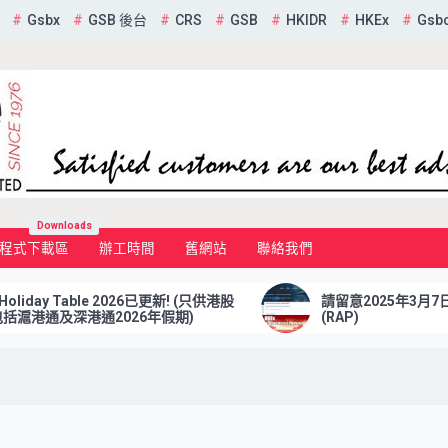
Gsbx
GSB 後台
CRS
GSB
HKIDR
HKEx
Gsb
mited
Downloads
程式下載區
辦工時間
舊網站
聯絡我們
y Table 2026已更新! (只供港股
請留意2025年3月7日前更
港通及深港通2026年假期)
(RAP)