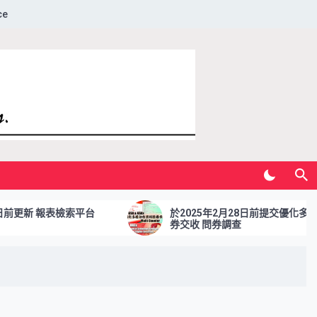
ce
新 報表檢索平台
於2025年2月28日前提交優化多櫃台合
券交收 問券調查