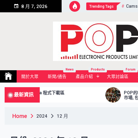
Skip
Cams
8 月 7, 2026
Trending Tags
to
content
Pop Electronic Products Li
News
Products
Forum
關於大眾
新聞/通告
產品介紹
大眾討論區
ownload Area 程式下載區
POP的Holida
最新資訊
市場, 包括滬
Home
2024
12 月