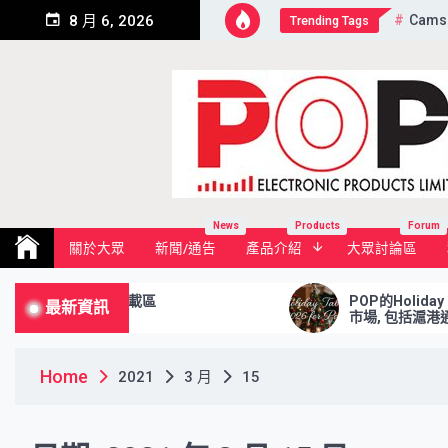
Skip
Cams
8 月 6, 2026
Trending Tags
to
content
Pop Electronic Products Li
News
Products
Forum
關於大眾
新聞/通告
產品介紹
大眾討論區
ad Area 程式下載區
POP的Holiday Tab
最新資訊
市場, 包括滬港通及深港
Home
2021
3 月
15