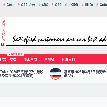
Gsbx
GSB 後台
CRS
GSB
HKIDR
HKEx
Gsb
mited
Downloads
程式下載區
辦工時間
舊網站
聯絡我們
le 2026已更新! (只供港股
請留意2025年3月7日前更新 報表
通2026年假期)
(RAP)