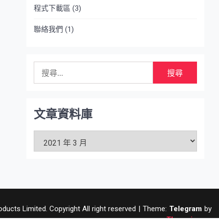
程式下載區
(3)
聯絡我們
(1)
搜
尋
關
鍵
字:
文章資料庫
文
章
資
料
庫
ucts Limited. Copyright All right reserved
|
Theme:
Telegram
by