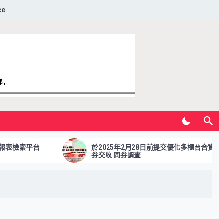
ce
檢索平台
於2025年2月28日前提交優化多櫃台合資格證
券交收 問券調查