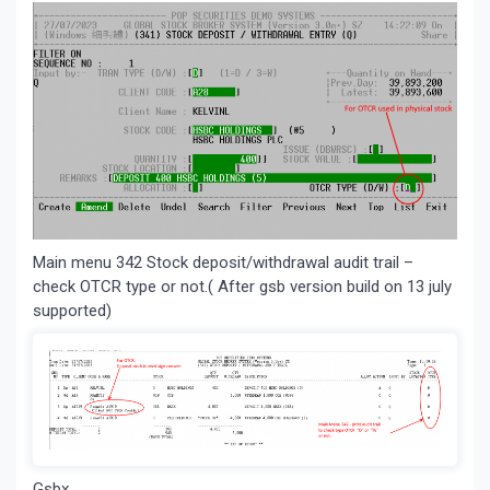
Main menu 342 Stock deposit/withdrawal audit trail –
check OTCR type or not.( After gsb version build on 13 july
supported)
Gsbx