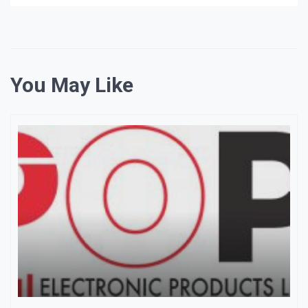
料
庫
You May Like