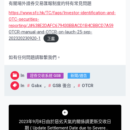
有關場外證券交易匯報制度的特有常見問題
https://www.sfc.hk/TC/faqs/Investor-identification-and-
OTC-securities-
reporting/J#638E2DAFC679430BBACD1B4CBBCD7A59
OTCR-manual-and-OTCR-on-lauch-25-sep-
202320230920-1
下載
如有任何問題請聯繫我們。
In
證券交收系統 GSB
新聞/通告
In
Gsbx
,
GSB 後台
,
OTCR
文
章
2023年9月8日由於惡劣天氣的關係請更新交收日
導
期 ( Update Settlement Date due to Severe