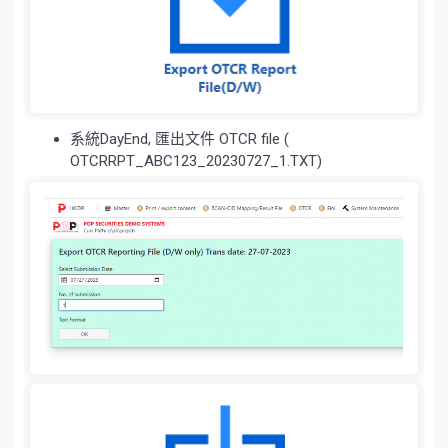
系統DayEnd, 匯出文件 OTCR file (
OTCRRPT_ABC123_20230727_1.TXT)