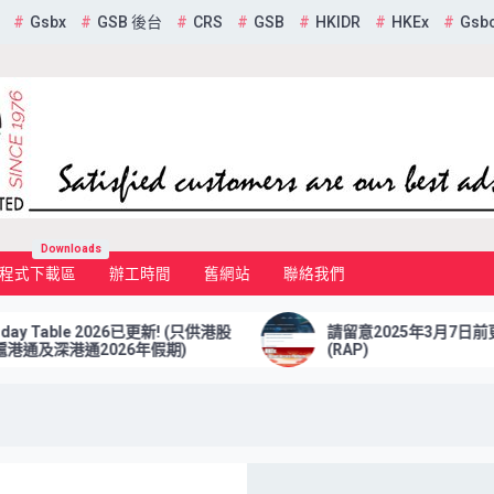
Gsbx
GSB 後台
CRS
GSB
HKIDR
HKEx
Gsb
mited
Downloads
程式下載區
辦工時間
舊網站
聯絡我們
 2026已更新! (只供港股
請留意2025年3月7日前更新 報表檢
2026年假期)
(RAP)