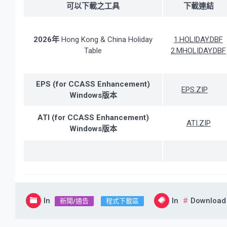
可以下載之工具
下載連結
2026年
Hong Kong & China Holiday
1.HOLIDAY.DBF
Table
2.MHOLIDAY.DBF
EPS (for CCASS Enhancement)
EPS.ZIP
Windows版本
ATI (for CCASS Enhancement)
ATI.ZIP
Windows版本
In
In
Download
新聞/通告
程式下載區