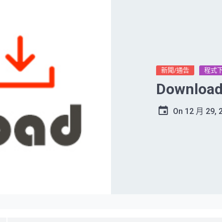
新聞/通告
程式
Downlo
On
12 月 29, 