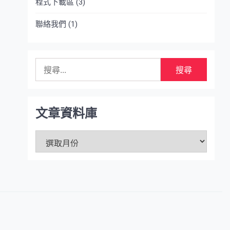
程式下載區
(3)
聯絡我們
(1)
搜
尋
關
鍵
字:
文章資料庫
文
章
資
料
庫