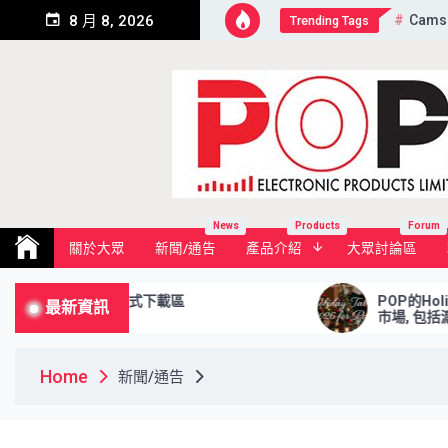
Skip
Cams
8 月 8, 2026
Trending Tags
to
content
Pop Electronic Products Li
News
Products
Forum
關於大眾
新聞/通告
產品介紹
大眾討論區
d Area 程式下載區
POP的Holiday Table
最新資訊
市場, 包括滬港通及深港通
Home
新聞/通告