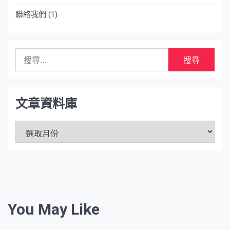
聯絡我們
(1)
搜
尋
關
鍵
字:
文章資料庫
文
章
資
料
庫
You May Like