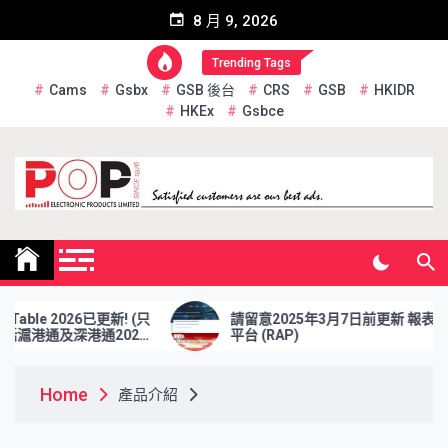
Skip
8 月 9, 2026
to
content
Trending Tags
Cams
Gsbx
GSB 後台
CRS
GSB
HKIDR
HKEx
Gsbce
Pop Electronic Products
Limited
ble 2026已更新! (只
請留意2025年3月7日前更新 報表檢索
滬港通及深港通2026
平台 (RAP)
Home
產品介紹