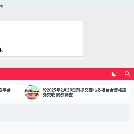
ce
於2025年2月28日前提交優化多櫃台合資格證
於
券交收 問券調查
更