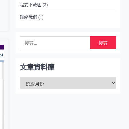
程式下載區
(3)
聯絡我們
(1)
搜
尋
關
鍵
字:
文章資料庫
文
章
資
料
庫