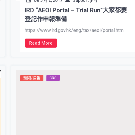
On
5 月 2, 2017
Support (FF)
IRD “AEOI Portal – Trial Run”大家都要
登記作申報準備
https://www.ird.gov.hk/eng/tax/aeoi/portal.htm
Read More
新聞/通告
CRS