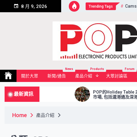
Skip
Cams
8 月 9, 2026
Trending Tags
to
content
Pop Electronic Products Li
News
Products
Forum
關於大眾
新聞/通告
產品介紹
大眾討論區
式下載區
POP的Holiday Table 2026已更新
最新資訊
市場, 包括滬港通及深港通2026年假
Home
產品介紹