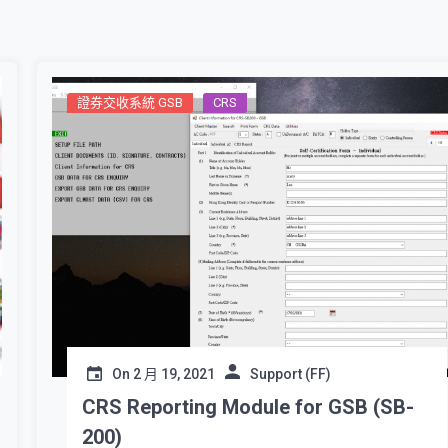
證券交收系統 GSB
CRS
On
2 月 19, 2021
Support (FF)
CRS Reporting Module for GSB (SB-
200)