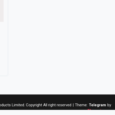
ucts Limited. Copyright All right reserved
|
Theme:
Telegram
by
Themeinwp