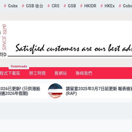
Gsbx
GSB 後台
CRS
GSB
HKIDR
HKEx
Gsb
mited
Downloads
程式下載區
辦工時間
舊網站
聯絡我們
! (只供港股
請留意2025年3月7日前更新 報表檢索平台
期)
(RAP)