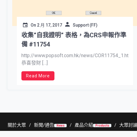
On
2 月 17, 2017
Support (FF)
收集”自我證明” 表格，為CRS申報作準
備 #11754
http://www.popsoft.com.hk/news/COR11754_1.htm
恭喜發財 […]
Read More
關於大眾
新聞/通告
產品介紹
大眾討
News
Products
程式下載區
辦工時間
舊網站
聯絡我們
Downloads