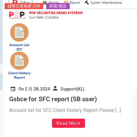
證券交收系統 GSB
新聞/通告
On
2 月 28, 2024
Support(KL)
Gsbce for SFC report (SB user)
Account list for SFC Client History Report Please […]
Read More