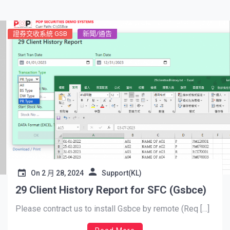
證券交收系統 GSB
新聞/通告
On
2 月 28, 2024
Support(KL)
29 Client History Report for SFC (Gsbce)
Please contract us to install Gsbce by remote (Req […]