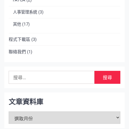
FATCA
(2)
人事管理系統
(3)
其他
(17)
程式下載區
(3)
聯絡我們
(1)
搜
尋
關
鍵
字:
文章資料庫
文
章
資