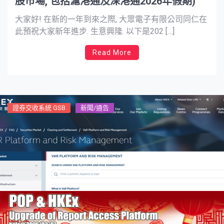
股市場, 包括滬港通及深港通2026年假期)
大家好! 在新的一年到來之際, 大眾電子有限公司同仁在
此預祝大家新年進步. 生意興隆. 以下是202 […]
Read More
證券交收系統 GSB
新聞/通告