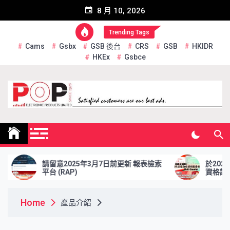
Skip
8 月 10, 2026
to
content
Trending Tags
Cams
Gsbx
GSB 後台
CRS
GSB
HKIDR
HKEx
Gsbce
Pop Electronic Products
Limited
留意2025年3月7日前更新 報表檢索
於2025年2月28日前
 (RAP)
資格證券交收 問券調查
Home
產品介紹