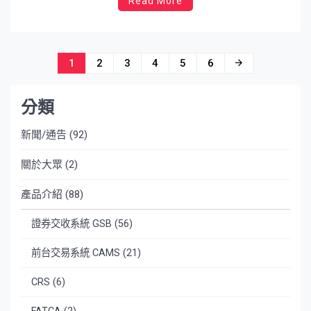
Read More
文
1
2
3
4
5
6
章
分類
導
覽
新聞/通告
(92)
關於大眾
(2)
產品介紹
(88)
證券交收系統 GSB
(56)
前台交易系統 CAMS
(21)
CRS
(6)