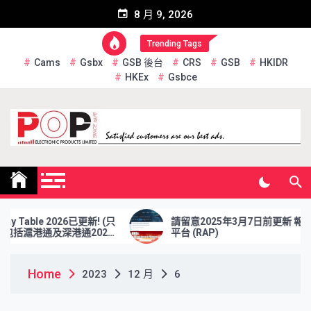
Skip
8 月 9, 2026
to
content
Trending Tags
Cams
Gsbx
GSB 後台
CRS
GSB
HKIDR
HKEx
Gsbce
Pop Electronic Products
Limited
y Table 2026已更新! (只
請留意2025年3月7日前更新 報表
包括滬港通及深港通2026
平台 (RAP)
Home
2023
12 月
6