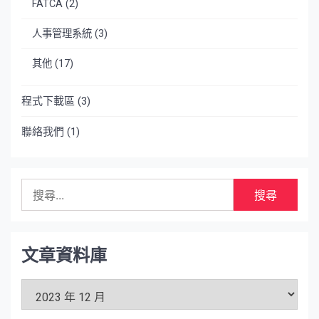
FATCA
(2)
人事管理系統
(3)
其他
(17)
程式下載區
(3)
聯絡我們
(1)
搜
尋
關
鍵
字:
文章資料庫
文
章
資