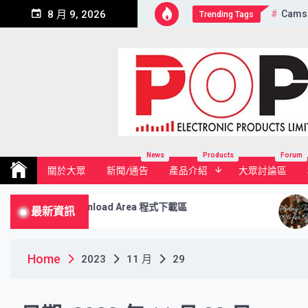
Skip
Cams
8 月 9, 2026
Trending Tags
to
content
Pop Electronic Products Li
News
Products
Forum
關於大眾
新聞/通告
產品介紹
大眾討論區
Download Area 程式下載區
PO
最新資訊
市
Home
2023
11 月
29