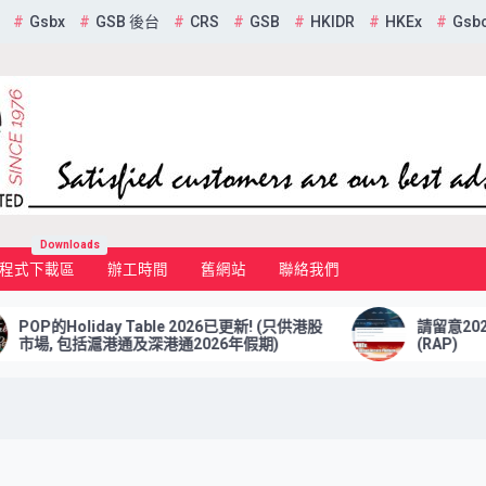
Gsbx
GSB 後台
CRS
GSB
HKIDR
HKEx
Gsb
mited
Downloads
程式下載區
辦工時間
舊網站
聯絡我們
P的Holiday Table 2026已更新! (只供港股
請留意2025年
場, 包括滬港通及深港通2026年假期)
(RAP)