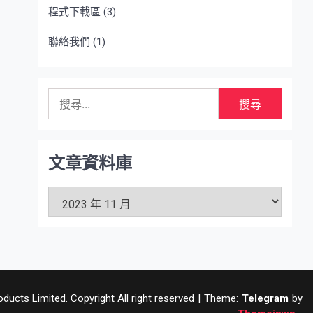
程式下載區
(3)
聯絡我們
(1)
搜
尋
關
鍵
字:
文章資料庫
文
章
資
料
庫
ucts Limited. Copyright All right reserved
|
Theme:
Telegram
by