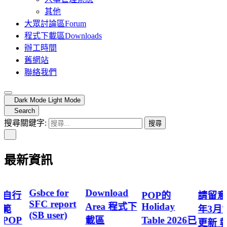
其他
大眾討論區
Forum
程式下載區
Downloads
辦工時間
舊網站
聯絡我們
Dark Mode
Light Mode
Search
搜尋關鍵字:
最新資訊
Gsbce for
Download
 自行
POP的
請留意2
SFC report
Area 程式下
Holiday
防範
年3月
(SB user)
 POP
載區
Table 2026已
更新 