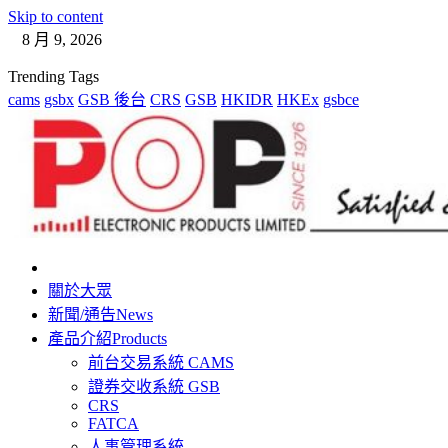
Skip to content
8 月 9, 2026
Trending Tags
cams
gsbx
GSB 後台
CRS
GSB
HKIDR
HKEx
gsbce
Pop Electronic Products Limited
關於大眾
新聞/通告
News
產品介紹
Products
前台交易系統 CAMS
證券交收系統 GSB
CRS
FATCA
人事管理系統