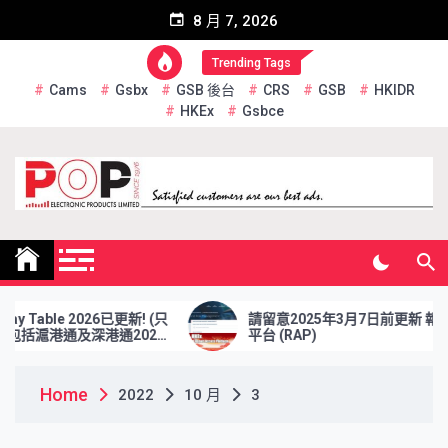
Skip
8 月 7, 2026
to
content
Trending Tags
Cams
Gsbx
GSB 後台
CRS
GSB
HKIDR
HKEx
Gsbce
Pop Electronic Products
Limited
y Table 2026已更新! (只
請留意2025年3月7日前更新 報表
包括滬港通及深港通2026
平台 (RAP)
Home
2022
10 月
3