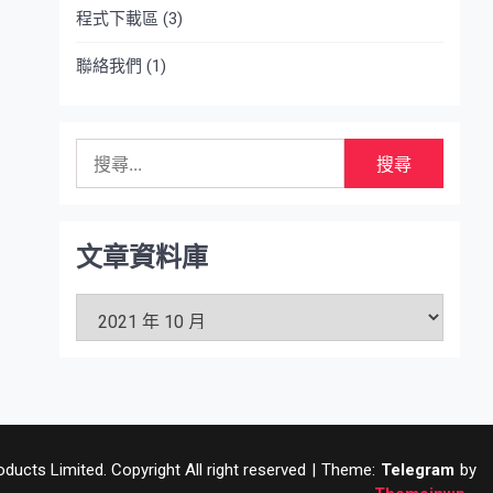
程式下載區
(3)
聯絡我們
(1)
搜
尋
關
鍵
字:
文章資料庫
文
章
資
料
庫
ucts Limited. Copyright All right reserved
|
Theme:
Telegram
by