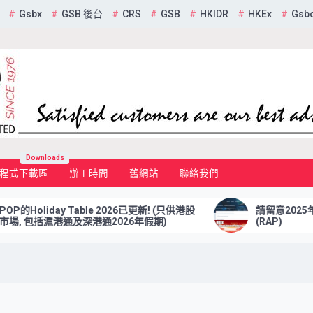
Gsbx
GSB 後台
CRS
GSB
HKIDR
HKEx
Gsb
mited
Downloads
程式下載區
辦工時間
舊網站
聯絡我們
Holiday Table 2026已更新! (只供港股
請留意2025年3月
 包括滬港通及深港通2026年假期)
(RAP)