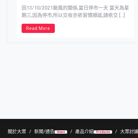
因13/10/2021颱風的關係,當日停市一天 當天為星
期三,因為停市,所以交收亦依習慣順延,請依交 […]
Read More
關於大眾
新聞/通告
產品介紹
大眾討
News
Products