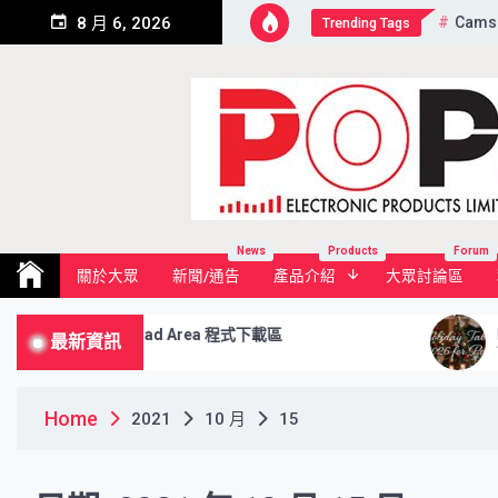
Skip
Cams
8 月 6, 2026
Trending Tags
to
content
Pop Electronic Products Li
News
Products
Forum
關於大眾
新聞/通告
產品介紹
大眾討論區
Download Area 程式下載區
POP的
最新資訊
市場,
Home
2021
10 月
15