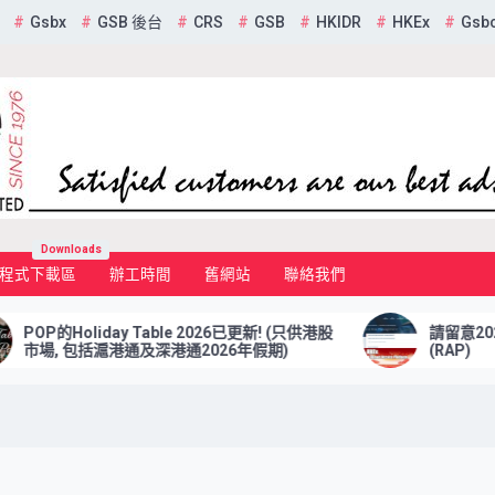
Gsbx
GSB 後台
CRS
GSB
HKIDR
HKEx
Gsb
mited
Downloads
程式下載區
辦工時間
舊網站
聯絡我們
OP的Holiday Table 2026已更新! (只供港股
請留意2025年
場, 包括滬港通及深港通2026年假期)
(RAP)