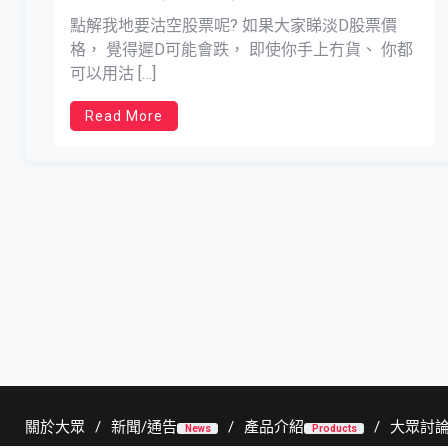
點解我地要沽空股票呢? 如果大家睇淡D股票價
格， 覺得遲D可能會跌， 即使你手上冇貨、 你都
可以用沽 […]
Read More
關於大眾
新聞/通告
產品介紹
大眾討
News
Products