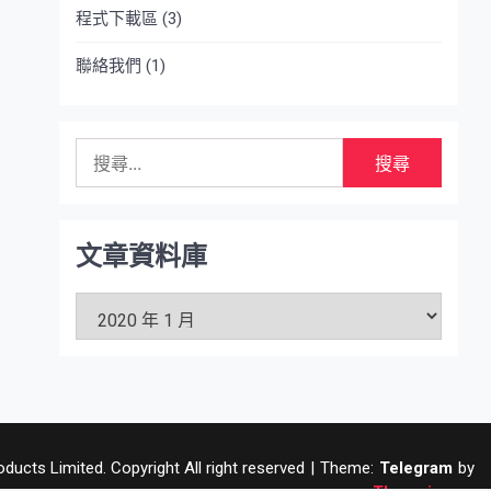
程式下載區
(3)
聯絡我們
(1)
搜
尋
關
鍵
字:
文章資料庫
文
章
資
料
庫
ucts Limited. Copyright All right reserved
|
Theme:
Telegram
by