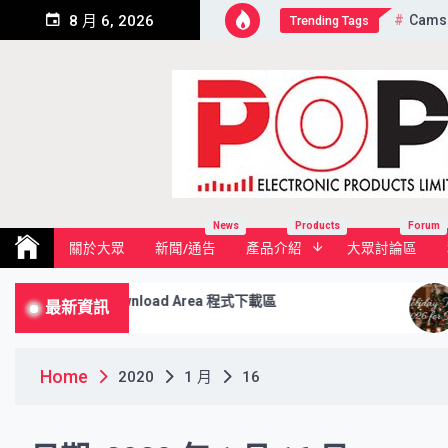
Skip
Cams
8 月 6, 2026
Trending Tags
to
content
Pop Electronic Products Li
News
Products
Forum
關於大眾
新聞/通告
產品介紹
大眾討論區
Download Area 程式下載區
P
最新資訊
市
Home
2020
1 月
16