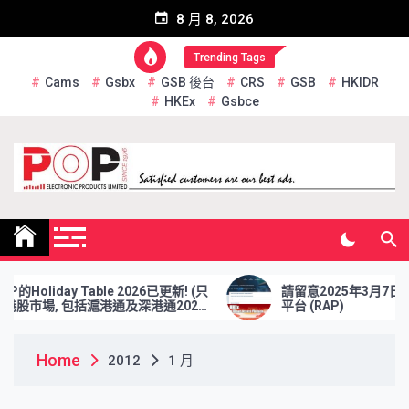
Skip
8 月 8, 2026
to
content
Trending Tags
Cams
Gsbx
GSB 後台
CRS
GSB
HKIDR
HKEx
Gsbce
Pop Electronic Products
Limited
的Holiday Table 2026已更新! (只
請留意2025年3月7日前
股市場, 包括滬港通及深港通2026
平台 (RAP)
期)
Home
2012
1 月