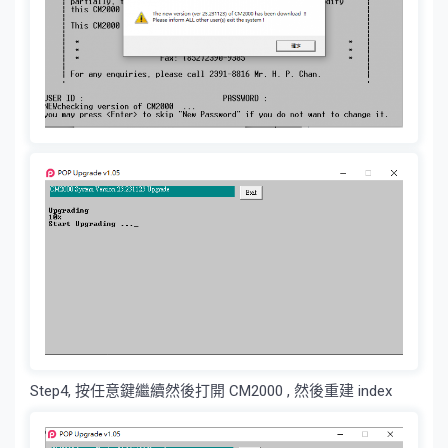
Step4, 按任意鍵繼續然後打開 CM2000 , 然後重建 index