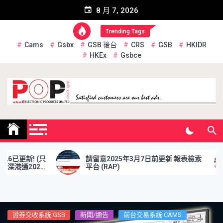
Skip
8 月 7, 2026
to
content
Trending Tags
Cams
Gsbx
GSB 後台
CRS
GSB
HKIDR
HKEx
Gsbce
Pop Electronic Products
Limited
(只
請留意2025年3月7日前更新 報表檢索
於2
26
平台 (RAP)
資格
證券交收系統 GSB
新聞/通告
前台交易系統 CAMS