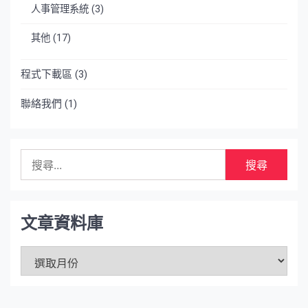
人事管理系統
(3)
其他
(17)
程式下載區
(3)
聯絡我們
(1)
搜
尋
關
鍵
字:
文章資料庫
文
章
資
料
庫