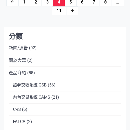
文
1
2
3
4
5
6
7
8
...
章
11
導
覽
分類
新聞/通告
(92)
關於大眾
(2)
產品介紹
(88)
證券交收系統 GSB
(56)
前台交易系統 CAMS
(21)
CRS
(6)
FATCA
(2)