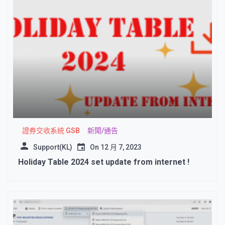
證券交收系統 GSB
新聞/通告
Support(KL)
On
12 月 7, 2023
Holiday Table 2024 set update from internet !