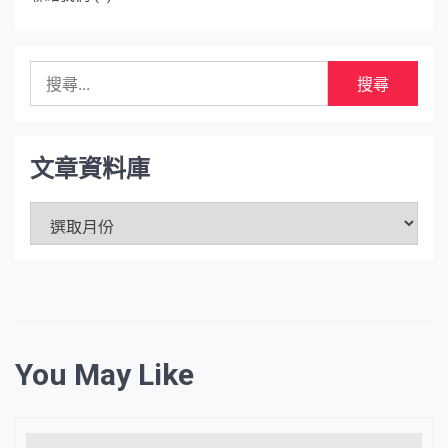
搜
尋
關
鍵
字:
文章資料庫
文
章
資
料
庫
You May Like