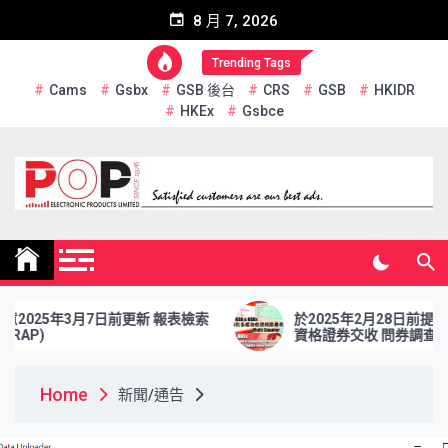
Skip
8 月 7, 2026
to
content
Trending Tags
Cams
Gsbx
GSB 後台
CRS
GSB
HKIDR
HKEx
Gsbce
Pop Electronic Products
Limited
5年3月7日前更新 報表檢索
於2025年2月28日前提交優化多
資格證券交收 問券調查
Home
新聞/通告