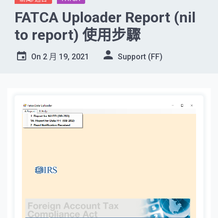
FATCA Uploader Report (nil
to report) 使用步驟
On
2 月 19, 2021
Support (FF)