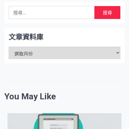
搜
尋
關
鍵
字:
文章資料庫
文
章
資
料
庫
You May Like