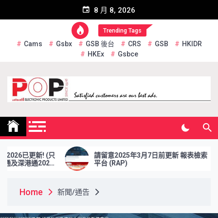
Skip
8 月 8, 2026
to
content
Trending Tags
Cams
Gsbx
GSB 後台
CRS
GSB
HKIDR
HKEx
Gsbce
Pop Electronic Products
Limited
更新! (只
請留意2025年3月7日前更新 報表檢索
2026
平台 (RAP)
Home
新聞/通告