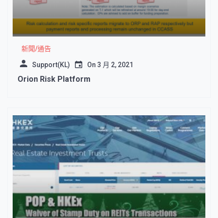
新聞/通告
Support(KL)
On
3 月 2, 2021
Orion Risk Platform