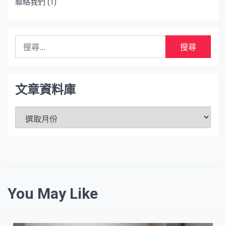
聯絡我們
(1)
搜
尋
關
鍵
字:
文章資料庫
文
章
資
料
庫
You May Like