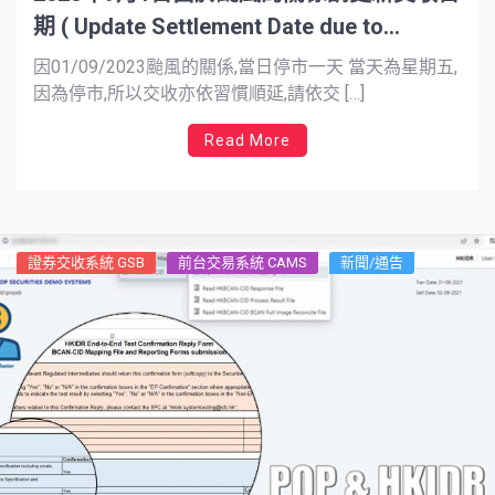
期 ( Update Settlement Date due to
Typhoon Signal No 8 hoisted)
因01/09/2023颱風的關係,當日停市一天 當天為星期五,
因為停市,所以交收亦依習慣順延,請依交 […]
Read More
證券交收系統 GSB
前台交易系統 CAMS
新聞/通告