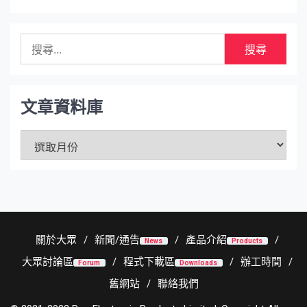
搜
尋
關
鍵
字:
文章資料庫
文
章
資
料
庫
關於大眾
新聞/通告
產品介紹
News
Products
大眾討論區
程式下載區
辦工時間
Forum
Downloads
舊網站
聯絡我們