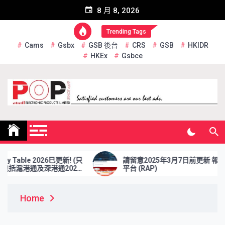
Skip
8 月 8, 2026
to
content
Trending Tags
Cams
Gsbx
GSB 後台
CRS
GSB
HKIDR
HKEx
Gsbce
Pop Electronic Products
Limited
Table 2026已更新! (只
請留意2025年3月7日前更新 報表檢索
括滬港通及深港通2026
平台 (RAP)
Home