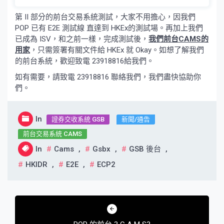
第 II 部分的前台交易系統測試，大家不用擔心，因我們
POP 已有 E2E 測試線 直達到 HKEx的測試場。再加上我們
已成為 ISV，和之前一樣，完成測試後，
我們前台CAMS
的
用家
，只需簽署有關文件給 HKEx 就 Okay。如想了解我們
的前台系統，歡迎致電 23918816給我們。
如有需要，請致電 23918816 聯絡我們，我們盡快協助你
們。
In
證券交收系統 GSB
新聞/通告
前台交易系統 CAMS
In
Cams
,
Gsbx
,
GSB 後台
,
HKIDR
,
E2E
,
ECP2
文
章