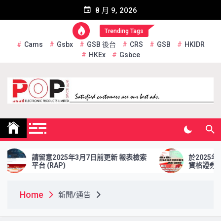
Skip
8 月 9, 2026
to
content
Trending Tags
Cams
Gsbx
GSB 後台
CRS
GSB
HKIDR
HKEx
Gsbce
Pop Electronic Products
Limited
請留意2025年3月7日前更新 報表檢索
於2025年2月28日
台 (RAP)
資格證券交收 問券調
Home
新聞/通告