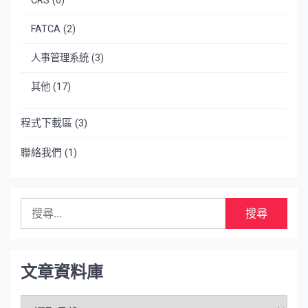
CRS
(6)
FATCA
(2)
人事管理系統
(3)
其他
(17)
程式下載區
(3)
聯絡我們
(1)
搜
尋
關
鍵
字:
文章資料庫
文
章